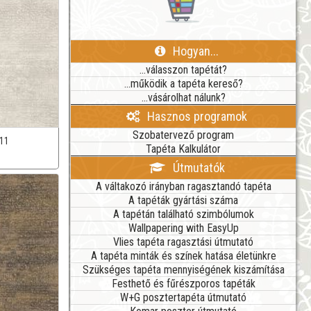
Hogyan...
...válasszon tapétát?
...működik a tapéta kereső?
...vásárolhat nálunk?
Hasznos programok
Szobatervező program
11
Tapéta Kalkulátor
Útmutatók
A váltakozó irányban ragasztandó tapéta
A tapéták gyártási száma
A tapétán található szimbólumok
Wallpapering with EasyUp
Vlies tapéta ragasztási útmutató
A tapéta minták és színek hatása életünkre
Szükséges tapéta mennyiségének kiszámítása
Festhető és fűrészporos tapéták
W+G posztertapéta útmutató