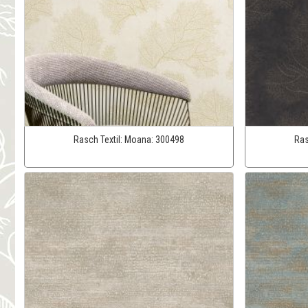
Rasch Textil:
Moana:
300498
Ras