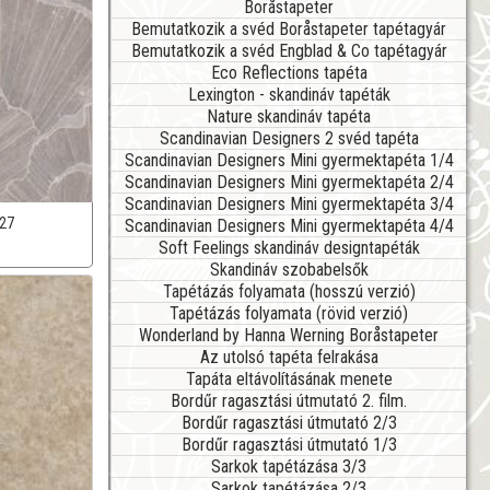
Boråstapeter
Bemutatkozik a svéd Boråstapeter tapétagyár
Bemutatkozik a svéd Engblad & Co tapétagyár
Eco Reflections tapéta
Lexington - skandináv tapéták
Nature skandináv tapéta
Scandinavian Designers 2 svéd tapéta
Scandinavian Designers Mini gyermektapéta 1/4
Scandinavian Designers Mini gyermektapéta 2/4
Scandinavian Designers Mini gyermektapéta 3/4
27
Scandinavian Designers Mini gyermektapéta 4/4
Soft Feelings skandináv designtapéták
Skandináv szobabelsők
Tapétázás folyamata (hosszú verzió)
Tapétázás folyamata (rövid verzió)
Wonderland by Hanna Werning Boråstapeter
Az utolsó tapéta felrakása
Tapáta eltávolításának menete
Bordűr ragasztási útmutató 2. film.
Bordűr ragasztási útmutató 2/3
Bordűr ragasztási útmutató 1/3
Sarkok tapétázása 3/3
Sarkok tapétázása 2/3