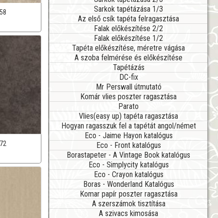
Sarkok tapétázása 1/3
58
Az első csík tapéta felragasztása
Falak előkészítése 2/2
Falak előkészítése 1/2
Tapéta előkészítése, méretre vágása
A szoba felmérése és előkészítése
Tapétázás
DC-fix
Mr Perswall útmutató
Komár vlies poszter ragasztása
Parato
Vlies(easy up) tapéta ragasztása
Hogyan ragasszuk fel a tapétát angol/német
Eco - Jaime Hayon katalógus
72
Eco - Front katalógus
Borastapeter - A Vintage Book katalógus
Eco - Simplycity katalógus
Eco - Crayon katalógus
Boras - Wonderland Katalógus
Komar papír poszter ragasztása
A szerszámok tisztítása
A szivacs kimosása