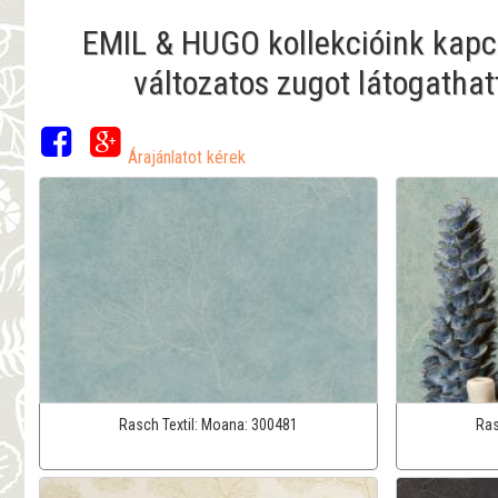
EMIL & HUGO kollekcióink kapcs
változatos zugot látogathat
Árajánlatot kérek
Rasch Textil:
Moana:
300481
Ras