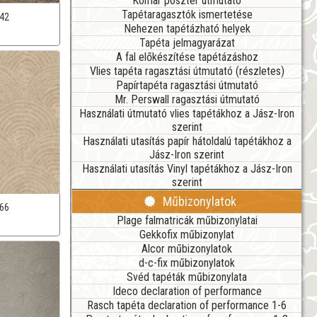
Komar poszter útmutató
Tapétaragasztók ismertetése
42
Nehezen tapétázható helyek
Tapéta jelmagyarázat
A fal előkészítése tapétázáshoz
Vlies tapéta ragasztási útmutató (részletes)
Papírtapéta ragasztási útmutató
Mr. Perswall ragasztási útmutató
Használati útmutató vlies tapétákhoz a Jász-Iron
szerint
Használati utasítás papír hátoldalú tapétákhoz a
Jász-Iron szerint
Használati utasítás Vinyl tapétákhoz a Jász-Iron
szerint
Műbizonylatok
66
Plage falmatricák műbizonylatai
Gekkofix műbizonylat
Alcor műbizonylatok
d-c-fix műbizonylatok
Svéd tapéták műbizonylata
Ideco declaration of performance
Rasch tapéta declaration of performance 1-6