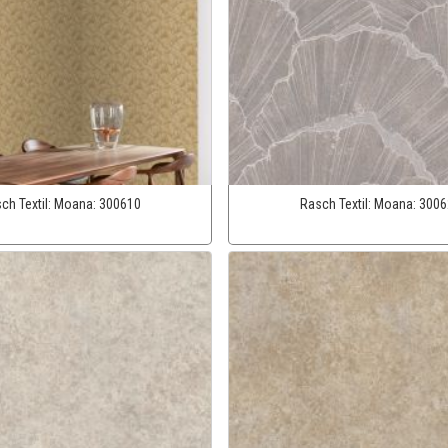
ch Textil:
Moana:
300610
Rasch Textil:
Moana:
3006