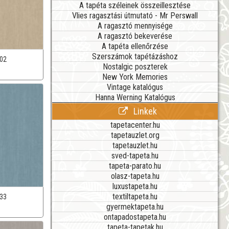
A tapéta széleinek összeillesztése
Vlies ragasztási útmutató - Mr Perswall
A ragasztó mennyisége
A ragasztó bekeverése
A tapéta ellenőrzése
Szerszámok tapétázáshoz
02
Nostalgic poszterek
New York Memories
Vintage katalógus
Hanna Werning Katalógus
Linkek
tapetacenter.hu
tapetauzlet.org
tapetauzlet.hu
sved-tapeta.hu
tapeta-parato.hu
olasz-tapeta.hu
luxustapeta.hu
textiltapeta.hu
33
gyermektapeta.hu
ontapadostapeta.hu
tapeta-tapetak.hu