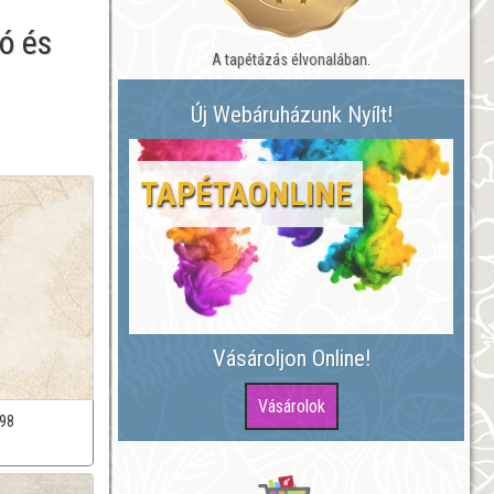
ó és
A tapétázás élvonalában.
.
Új Webáruházunk Nyílt!
TAPÉTAONLINE
Vásároljon Online!
98