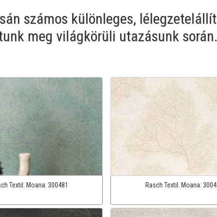
án számos különleges, lélegzetelállít
tunk meg világkörüli utazásunk során
ch Textil:
Moana:
300481
Rasch Textil:
Moana:
3004