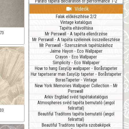
Parato tapéta declaration of performance 1-2
Videók
Falak előkészítése 2/2
Vintage katalógus
Tapéta eltávolítása
73
Mr Perswall - A tapéta ellenőrzése
Mr Perswall - A tapéta széleinek összeillesztése
Mr Perswall - Szerszámok tapétázáshoz
Jaime Hayon - Eco Wallpaper
Crayon - Eco Wallpaper
Simplicity - Eco Wallpaper
How to hang EasyUp wallpaper - Boråstapeter
Hur tapetserar man EasyUp tapeter - Boråstapeter
BorasTapeter - Vintage
New York Memories Wallpaper Collection - Mr
Perswall
Arkiv Engblad svéd tapétakatalógus
Atmospheres svéd tapéta bemutató (angol
felirattal)
03
Beautiful Traditons tapéta bemutató (angol
felirattal)
Beautiful Traditons tapéta szobaképek