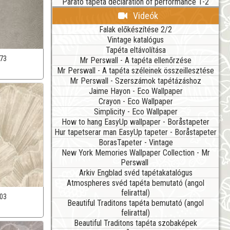
Parato tapéta declaration of performance 1-2
Videók
Falak előkészítése 2/2
Vintage katalógus
Tapéta eltávolítása
73
Mr Perswall - A tapéta ellenőrzése
Mr Perswall - A tapéta széleinek összeillesztése
Mr Perswall - Szerszámok tapétázáshoz
Jaime Hayon - Eco Wallpaper
Crayon - Eco Wallpaper
Simplicity - Eco Wallpaper
How to hang EasyUp wallpaper - Boråstapeter
Hur tapetserar man EasyUp tapeter - Boråstapeter
BorasTapeter - Vintage
New York Memories Wallpaper Collection - Mr
Perswall
Arkiv Engblad svéd tapétakatalógus
Atmospheres svéd tapéta bemutató (angol
felirattal)
03
Beautiful Traditons tapéta bemutató (angol
felirattal)
Beautiful Traditons tapéta szobaképek