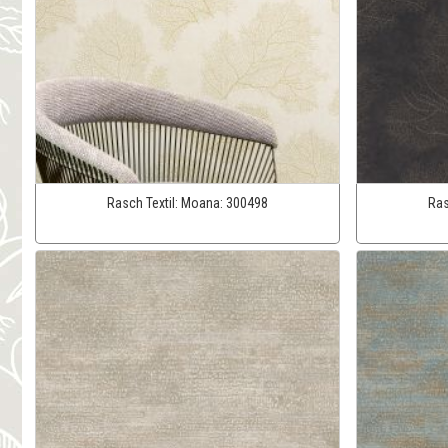
Rasch Textil:
Moana:
300498
Ras