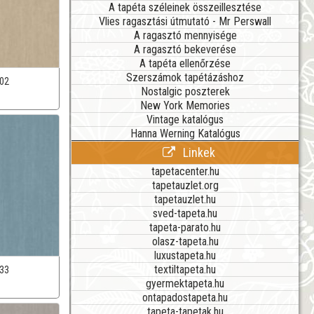
A tapéta széleinek összeillesztése
Vlies ragasztási útmutató - Mr Perswall
A ragasztó mennyisége
A ragasztó bekeverése
A tapéta ellenőrzése
Szerszámok tapétázáshoz
02
Nostalgic poszterek
New York Memories
Vintage katalógus
Hanna Werning Katalógus
Linkek
tapetacenter.hu
tapetauzlet.org
tapetauzlet.hu
sved-tapeta.hu
tapeta-parato.hu
olasz-tapeta.hu
luxustapeta.hu
textiltapeta.hu
33
gyermektapeta.hu
ontapadostapeta.hu
tapeta-tapetak.hu