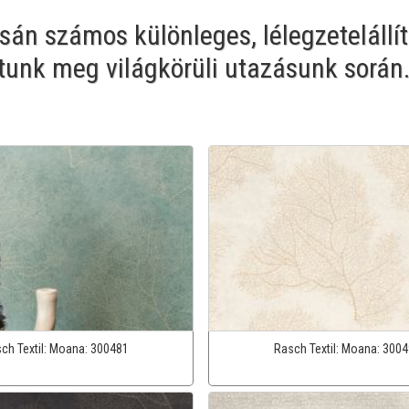
án számos különleges, lélegzetelállít
tunk meg világkörüli utazásunk során
ch Textil:
Moana:
300481
Rasch Textil:
Moana:
3004