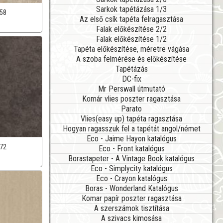
Sarkok tapétázása 1/3
58
Az első csík tapéta felragasztása
Falak előkészítése 2/2
Falak előkészítése 1/2
Tapéta előkészítése, méretre vágása
A szoba felmérése és előkészítése
Tapétázás
DC-fix
Mr Perswall útmutató
Komár vlies poszter ragasztása
Parato
Vlies(easy up) tapéta ragasztása
Hogyan ragasszuk fel a tapétát angol/német
Eco - Jaime Hayon katalógus
72
Eco - Front katalógus
Borastapeter - A Vintage Book katalógus
Eco - Simplycity katalógus
Eco - Crayon katalógus
Boras - Wonderland Katalógus
Komar papír poszter ragasztása
A szerszámok tisztítása
A szivacs kimosása