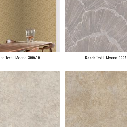
ch Textil:
Moana:
300610
Rasch Textil:
Moana:
3006