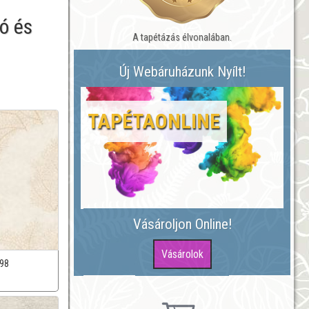
ó és
A tapétázás élvonalában.
.
Új Webáruházunk Nyílt!
TAPÉTAONLINE
Vásároljon Online!
98