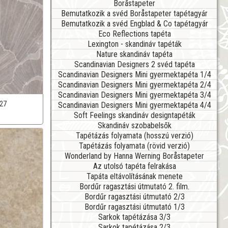
Boråstapeter
Bemutatkozik a svéd Boråstapeter tapétagyár
Bemutatkozik a svéd Engblad & Co tapétagyár
Eco Reflections tapéta
Lexington - skandináv tapéták
Nature skandináv tapéta
Scandinavian Designers 2 svéd tapéta
Scandinavian Designers Mini gyermektapéta 1/4
Scandinavian Designers Mini gyermektapéta 2/4
Scandinavian Designers Mini gyermektapéta 3/4
27
Scandinavian Designers Mini gyermektapéta 4/4
Soft Feelings skandináv designtapéták
Skandináv szobabelsők
Tapétázás folyamata (hosszú verzió)
Tapétázás folyamata (rövid verzió)
Wonderland by Hanna Werning Boråstapeter
Az utolsó tapéta felrakása
Tapáta eltávolításának menete
Bordűr ragasztási útmutató 2. film.
Bordűr ragasztási útmutató 2/3
Bordűr ragasztási útmutató 1/3
Sarkok tapétázása 3/3
Sarkok tapétázása 2/3