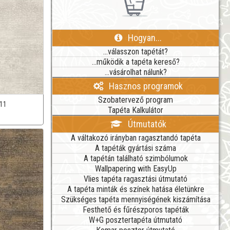
Hogyan...
...válasszon tapétát?
...működik a tapéta kereső?
...vásárolhat nálunk?
Hasznos programok
Szobatervező program
11
Tapéta Kalkulátor
Útmutatók
A váltakozó irányban ragasztandó tapéta
A tapéták gyártási száma
A tapétán található szimbólumok
Wallpapering with EasyUp
Vlies tapéta ragasztási útmutató
A tapéta minták és színek hatása életünkre
Szükséges tapéta mennyiségének kiszámítása
Festhető és fűrészporos tapéták
W+G posztertapéta útmutató