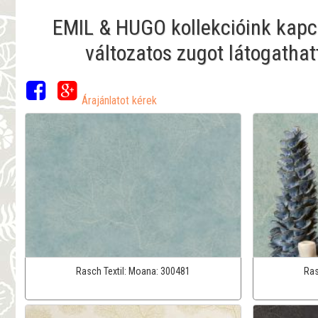
EMIL & HUGO kollekcióink kapcs
változatos zugot látogathat
Árajánlatot kérek
Rasch Textil:
Moana:
300481
Ras