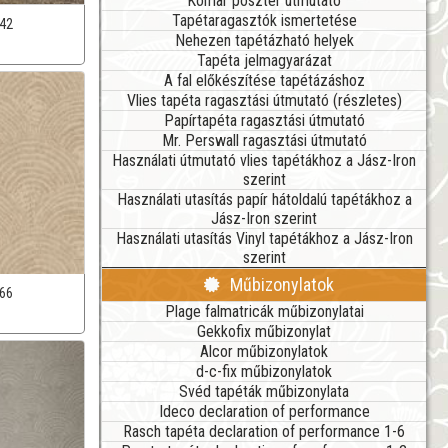
Komar poszter útmutató
Tapétaragasztók ismertetése
42
Nehezen tapétázható helyek
Tapéta jelmagyarázat
A fal előkészítése tapétázáshoz
Vlies tapéta ragasztási útmutató (részletes)
Papírtapéta ragasztási útmutató
Mr. Perswall ragasztási útmutató
Használati útmutató vlies tapétákhoz a Jász-Iron
szerint
Használati utasítás papír hátoldalú tapétákhoz a
Jász-Iron szerint
Használati utasítás Vinyl tapétákhoz a Jász-Iron
szerint
Műbizonylatok
66
Plage falmatricák műbizonylatai
Gekkofix műbizonylat
Alcor műbizonylatok
d-c-fix műbizonylatok
Svéd tapéták műbizonylata
Ideco declaration of performance
Rasch tapéta declaration of performance 1-6