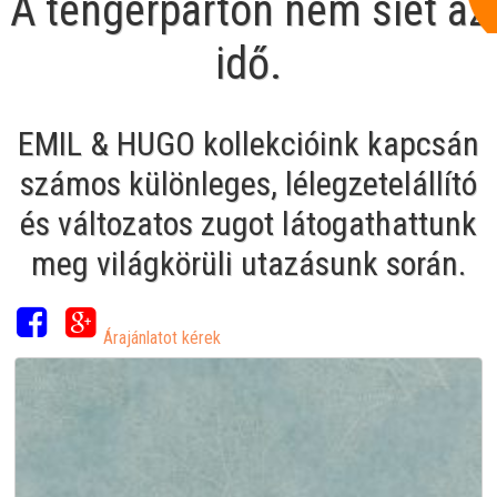
A tengerparton nem siet az
idő.
EMIL & HUGO kollekcióink kapcsán
számos különleges, lélegzetelállító
és változatos zugot látogathattunk
meg világkörüli utazásunk során.
Árajánlatot kérek