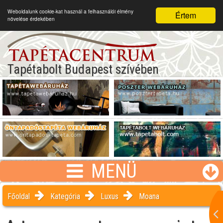
Weboldalunk cookie-kat használ a felhasználói élmény
Értem
növelése érdekében
Tapétabolt Budapest szívében
MENÜ
Főoldal
Kategória
Luxus
Moana