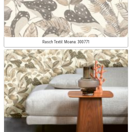
Rasch Textil:
Moana:
300771