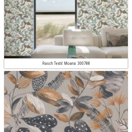
Rasch Textil:
Moana:
300788