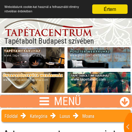
Weboldalunk cookie-kat használ a felhasználói élmény
Értem
növelése érdekében
Tapétabolt Budapest szívében
MENÜ
Főoldal
Kategória
Luxus
Moana