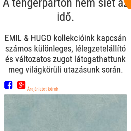
A tengerparton nem siet az
idő.
EMIL & HUGO kollekcióink kapcsán
számos különleges, lélegzetelállító
és változatos zugot látogathattunk
meg világkörüli utazásunk során.
Árajánlatot kérek