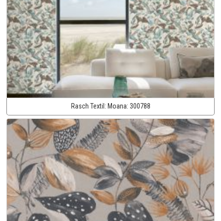
Rasch Textil:
Moana:
300788