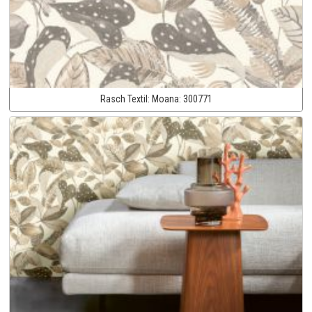
Rasch Textil:
Moana:
300771