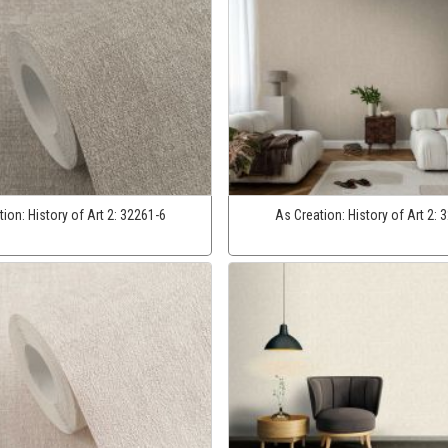
tion:
History of Art 2:
32261-6
As Creation:
History of Art 2:
3