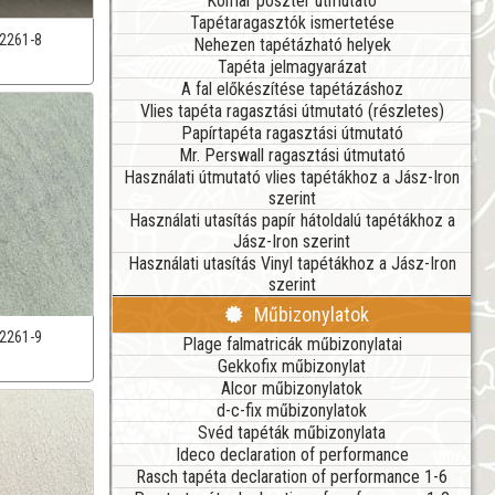
Komar poszter útmutató
Tapétaragasztók ismertetése
2261-8
Nehezen tapétázható helyek
Tapéta jelmagyarázat
A fal előkészítése tapétázáshoz
Vlies tapéta ragasztási útmutató (részletes)
Papírtapéta ragasztási útmutató
Mr. Perswall ragasztási útmutató
Használati útmutató vlies tapétákhoz a Jász-Iron
szerint
Használati utasítás papír hátoldalú tapétákhoz a
Jász-Iron szerint
Használati utasítás Vinyl tapétákhoz a Jász-Iron
szerint
Műbizonylatok
2261-9
Plage falmatricák műbizonylatai
Gekkofix műbizonylat
Alcor műbizonylatok
d-c-fix műbizonylatok
Svéd tapéták műbizonylata
Ideco declaration of performance
Rasch tapéta declaration of performance 1-6