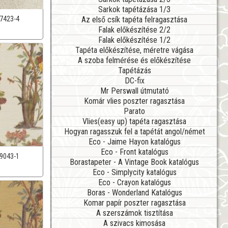
Sarkok tapétázása 1/3
Az első csík tapéta felragasztása
7423-4
Falak előkészítése 2/2
Falak előkészítése 1/2
Tapéta előkészítése, méretre vágása
A szoba felmérése és előkészítése
Tapétázás
DC-fix
Mr Perswall útmutató
Komár vlies poszter ragasztása
Parato
Vlies(easy up) tapéta ragasztása
Hogyan ragasszuk fel a tapétát angol/német
Eco - Jaime Hayon katalógus
Eco - Front katalógus
9043-1
Borastapeter - A Vintage Book katalógus
Eco - Simplycity katalógus
Eco - Crayon katalógus
Boras - Wonderland Katalógus
Komar papír poszter ragasztása
A szerszámok tisztítása
A szivacs kimosása