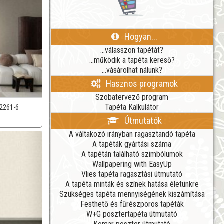
Hogyan...
...válasszon tapétát?
...működik a tapéta kereső?
...vásárolhat nálunk?
Hasznos programok
Szobatervező program
Tapéta Kalkulátor
2261-6
Útmutatók
A váltakozó irányban ragasztandó tapéta
A tapéták gyártási száma
A tapétán található szimbólumok
Wallpapering with EasyUp
Vlies tapéta ragasztási útmutató
A tapéta minták és színek hatása életünkre
Szükséges tapéta mennyiségének kiszámítása
Festhető és fűrészporos tapéták
W+G posztertapéta útmutató