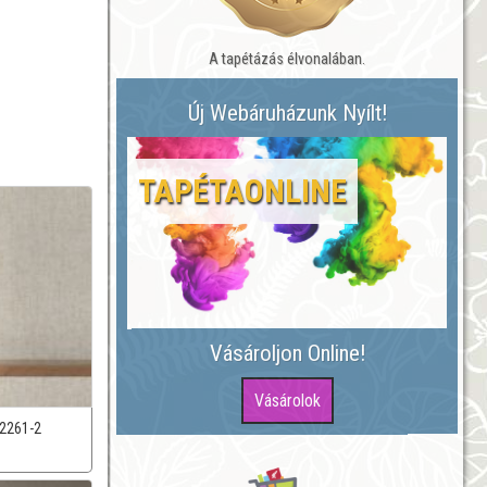
A tapétázás élvonalában.
Új Webáruházunk Nyílt!
TAPÉTAONLINE
Vásároljon Online!
2261-2