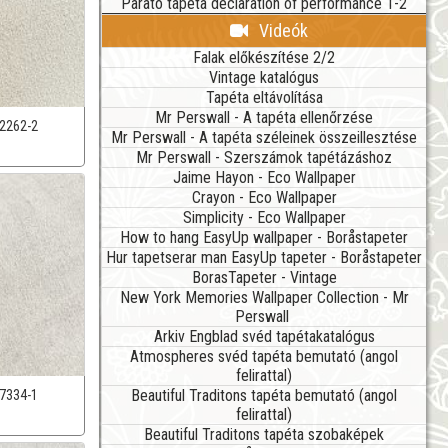
Parato tapéta declaration of performance 1-2
Videók
Falak előkészítése 2/2
Vintage katalógus
Tapéta eltávolítása
Mr Perswall - A tapéta ellenőrzése
2262-2
Mr Perswall - A tapéta széleinek összeillesztése
Mr Perswall - Szerszámok tapétázáshoz
Jaime Hayon - Eco Wallpaper
Crayon - Eco Wallpaper
Simplicity - Eco Wallpaper
How to hang EasyUp wallpaper - Boråstapeter
Hur tapetserar man EasyUp tapeter - Boråstapeter
BorasTapeter - Vintage
New York Memories Wallpaper Collection - Mr
Perswall
Arkiv Engblad svéd tapétakatalógus
Atmospheres svéd tapéta bemutató (angol
felirattal)
Beautiful Traditons tapéta bemutató (angol
7334-1
felirattal)
Beautiful Traditons tapéta szobaképek