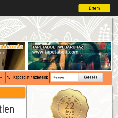
Értem
Kapcsolat / üzleteink
Keresés
tlen