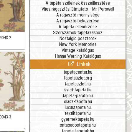
A tapéta széleinek összeillesztése
Vlies ragasztási útmutató - Mr Perswall
A ragasztó mennyisége
A ragasztó bekeverése
A tapéta ellenőrzése
Szerszámok tapétázáshoz
9043-2
Nostalgic poszterek
New York Memories
Vintage katalógus
Hanna Werning Katalógus
Linkek
tapetacenter.hu
tapetauzlet.org
tapetauzlet.hu
sved-tapeta.hu
tapeta-parato.hu
olasz-tapeta.hu
luxustapeta.hu
textiltapeta.hu
9043-3
gyermektapeta.hu
ontapadostapeta.hu
tapeta-tapetak.hu