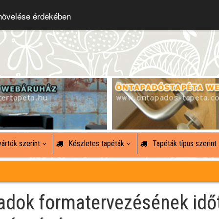
 növelése érdekében
ártók szerint
Készletes tapéták
Tapéták típus szerint
zadok formatervezésének idő