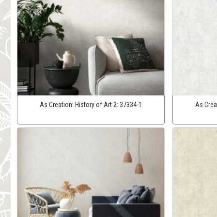
As Creation:
History of Art 2:
37334-1
As Crea