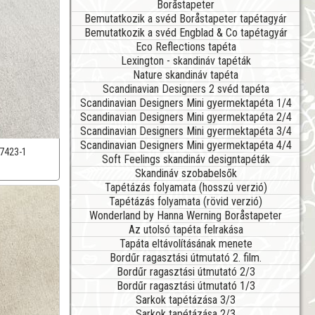
Boråstapeter
Bemutatkozik a svéd Boråstapeter tapétagyár
Bemutatkozik a svéd Engblad & Co tapétagyár
Eco Reflections tapéta
Lexington - skandináv tapéták
Nature skandináv tapéta
Scandinavian Designers 2 svéd tapéta
Scandinavian Designers Mini gyermektapéta 1/4
Scandinavian Designers Mini gyermektapéta 2/4
Scandinavian Designers Mini gyermektapéta 3/4
Scandinavian Designers Mini gyermektapéta 4/4
7423-1
Soft Feelings skandináv designtapéták
Skandináv szobabelsők
Tapétázás folyamata (hosszú verzió)
Tapétázás folyamata (rövid verzió)
Wonderland by Hanna Werning Boråstapeter
Az utolsó tapéta felrakása
Tapáta eltávolításának menete
Bordűr ragasztási útmutató 2. film.
Bordűr ragasztási útmutató 2/3
Bordűr ragasztási útmutató 1/3
Sarkok tapétázása 3/3
Sarkok tapétázása 2/3