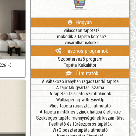
Hogyan...
...válasszon tapétát?
...működik a tapéta kereső?
...vásárolhat nálunk?
Hasznos programok
Szobatervező program
Tapéta Kalkulátor
2261-6
Útmutatók
A váltakozó irányban ragasztandó tapéta
A tapéták gyártási száma
A tapétán található szimbólumok
Wallpapering with EasyUp
Vlies tapéta ragasztási útmutató
A tapéta minták és színek hatása életünkre
Szükséges tapéta mennyiségének kiszámítása
Festhető és fűrészporos tapéták
W+G posztertapéta útmutató