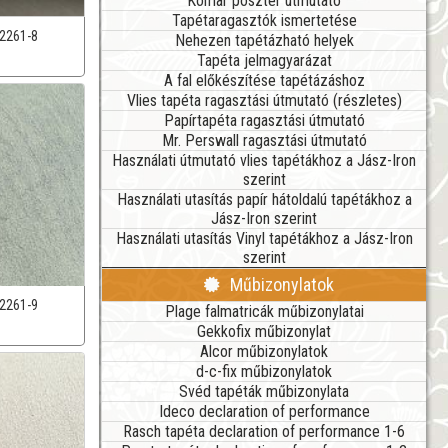
Komar poszter útmutató
Tapétaragasztók ismertetése
2261-8
Nehezen tapétázható helyek
Tapéta jelmagyarázat
A fal előkészítése tapétázáshoz
Vlies tapéta ragasztási útmutató (részletes)
Papírtapéta ragasztási útmutató
Mr. Perswall ragasztási útmutató
Használati útmutató vlies tapétákhoz a Jász-Iron
szerint
Használati utasítás papír hátoldalú tapétákhoz a
Jász-Iron szerint
Használati utasítás Vinyl tapétákhoz a Jász-Iron
szerint
Műbizonylatok
2261-9
Plage falmatricák műbizonylatai
Gekkofix műbizonylat
Alcor műbizonylatok
d-c-fix műbizonylatok
Svéd tapéták műbizonylata
Ideco declaration of performance
Rasch tapéta declaration of performance 1-6