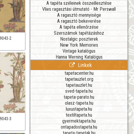
A tapéta széleinek összeillesztése
Vlies ragasztási útmutató - Mr Perswall
A ragasztó mennyisége
A ragasztó bekeverése
A tapéta ellenőrzése
Szerszámok tapétázáshoz
9043-2
Nostalgic poszterek
New York Memories
Vintage katalógus
Hanna Werning Katalógus
Linkek
tapetacenter.hu
tapetauzlet.org
tapetauzlet.hu
sved-tapeta.hu
tapeta-parato.hu
olasz-tapeta.hu
luxustapeta.hu
textiltapeta.hu
9043-3
gyermektapeta.hu
ontapadostapeta.hu
tapeta-tapetak.hu