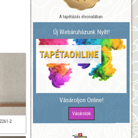
A tapétázás élvonalában.
Új Webáruházunk Nyílt!
TAPÉTAONLINE
Vásároljon Online!
2261-2