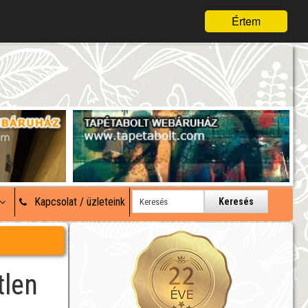
Értem
Kapcsolat / üzleteink
Keresés
tlen