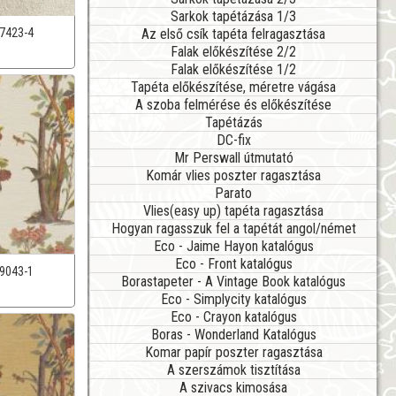
Sarkok tapétázása 1/3
Az első csík tapéta felragasztása
7423-4
Falak előkészítése 2/2
Falak előkészítése 1/2
Tapéta előkészítése, méretre vágása
A szoba felmérése és előkészítése
Tapétázás
DC-fix
Mr Perswall útmutató
Komár vlies poszter ragasztása
Parato
Vlies(easy up) tapéta ragasztása
Hogyan ragasszuk fel a tapétát angol/német
Eco - Jaime Hayon katalógus
Eco - Front katalógus
9043-1
Borastapeter - A Vintage Book katalógus
Eco - Simplycity katalógus
Eco - Crayon katalógus
Boras - Wonderland Katalógus
Komar papír poszter ragasztása
A szerszámok tisztítása
A szivacs kimosása