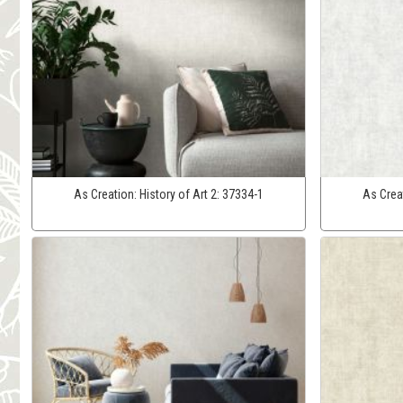
As Creation:
History of Art 2:
37334-1
As Crea