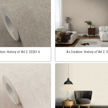
tion:
History of Art 2:
32261-6
As Creation:
History of Art 2:
3