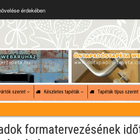
 növelése érdekében
ártók szerint
Készletes tapéták
Tapéták típus szerint
zadok formatervezésének idő