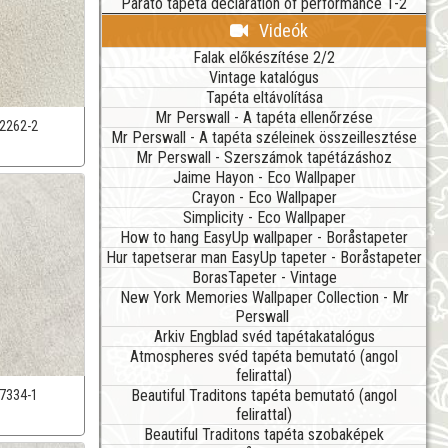
Parato tapéta declaration of performance 1-2
Videók
Falak előkészítése 2/2
Vintage katalógus
Tapéta eltávolítása
Mr Perswall - A tapéta ellenőrzése
2262-2
Mr Perswall - A tapéta széleinek összeillesztése
Mr Perswall - Szerszámok tapétázáshoz
Jaime Hayon - Eco Wallpaper
Crayon - Eco Wallpaper
Simplicity - Eco Wallpaper
How to hang EasyUp wallpaper - Boråstapeter
Hur tapetserar man EasyUp tapeter - Boråstapeter
BorasTapeter - Vintage
New York Memories Wallpaper Collection - Mr
Perswall
Arkiv Engblad svéd tapétakatalógus
Atmospheres svéd tapéta bemutató (angol
felirattal)
Beautiful Traditons tapéta bemutató (angol
7334-1
felirattal)
Beautiful Traditons tapéta szobaképek