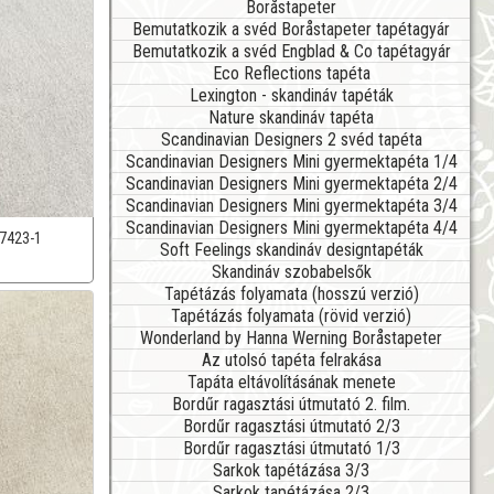
Boråstapeter
Bemutatkozik a svéd Boråstapeter tapétagyár
Bemutatkozik a svéd Engblad & Co tapétagyár
Eco Reflections tapéta
Lexington - skandináv tapéták
Nature skandináv tapéta
Scandinavian Designers 2 svéd tapéta
Scandinavian Designers Mini gyermektapéta 1/4
Scandinavian Designers Mini gyermektapéta 2/4
Scandinavian Designers Mini gyermektapéta 3/4
Scandinavian Designers Mini gyermektapéta 4/4
7423-1
Soft Feelings skandináv designtapéták
Skandináv szobabelsők
Tapétázás folyamata (hosszú verzió)
Tapétázás folyamata (rövid verzió)
Wonderland by Hanna Werning Boråstapeter
Az utolsó tapéta felrakása
Tapáta eltávolításának menete
Bordűr ragasztási útmutató 2. film.
Bordűr ragasztási útmutató 2/3
Bordűr ragasztási útmutató 1/3
Sarkok tapétázása 3/3
Sarkok tapétázása 2/3