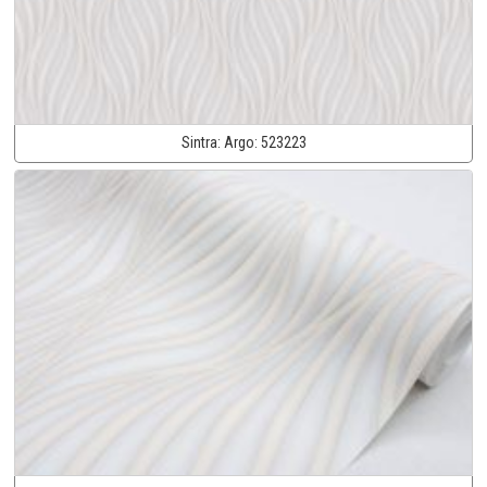
Sintra:
Argo:
523223