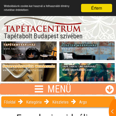
Weboldalunk cookie-kat használ a felhasználói élmény
Értem
növelése érdekében
Tapétabolt Budapest szívében
MENÜ
Főoldal
Kategória
Készletes
Argo