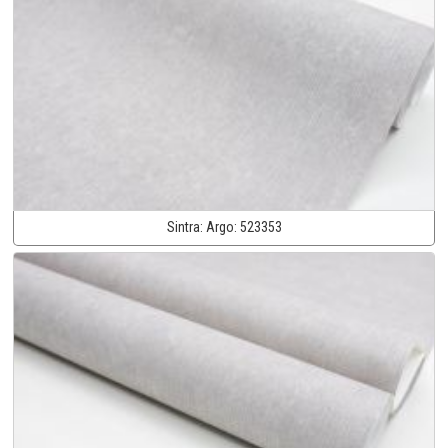
Sintra:
Argo:
523353