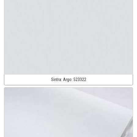
Sintra:
Argo:
523322