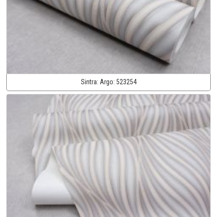
Sintra:
Argo:
523254