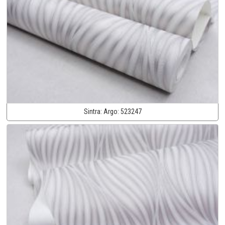
Sintra:
Argo:
523247