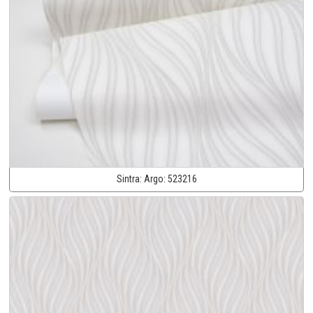
Sintra:
Argo:
523216