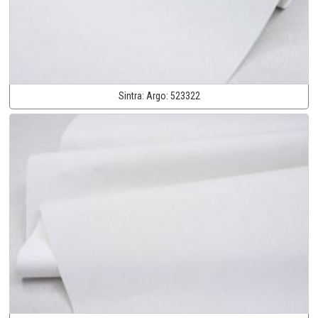
Sintra:
Argo:
523322