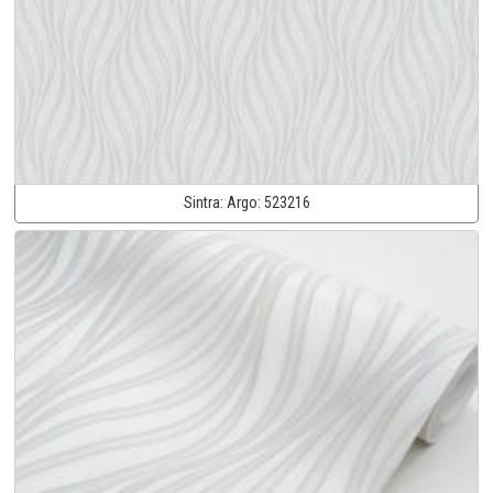
Sintra:
Argo:
523216