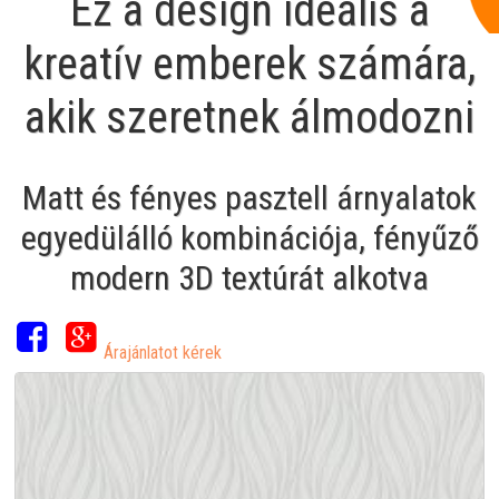
Ez a design ideális a
kreatív emberek számára,
akik szeretnek álmodozni
Matt és fényes pasztell árnyalatok
egyedülálló kombinációja, fényűző
modern 3D textúrát alkotva
Árajánlatot kérek