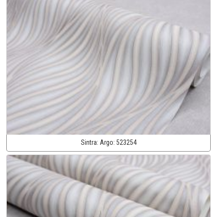
Sintra:
Argo:
523254