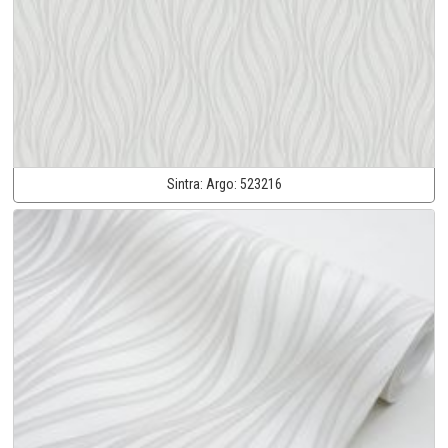
Sintra:
Argo:
523216