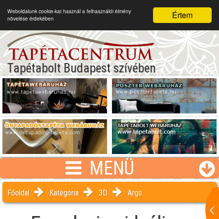
Weboldalunk cookie-kat használ a felhasználói élmény
Értem
növelése érdekében
Tapétabolt Budapest szívében
MENÜ
Főoldal
Kategória
3D
Argo