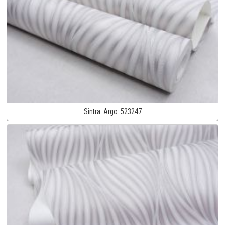
Sintra:
Argo:
523247