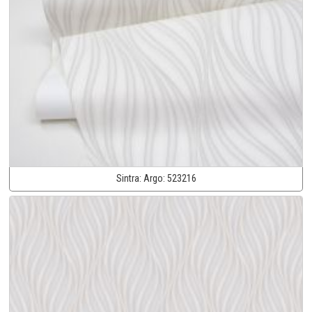
Sintra:
Argo:
523216