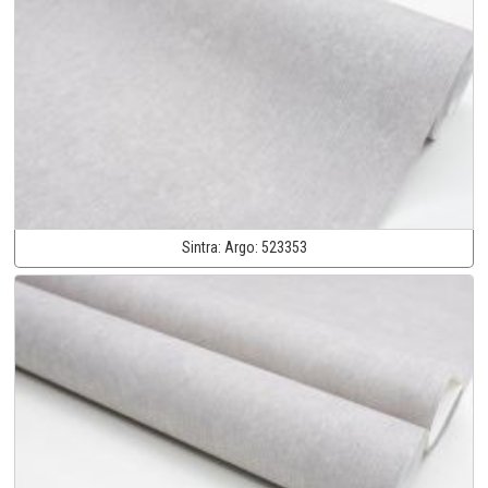
Sintra:
Argo:
523353