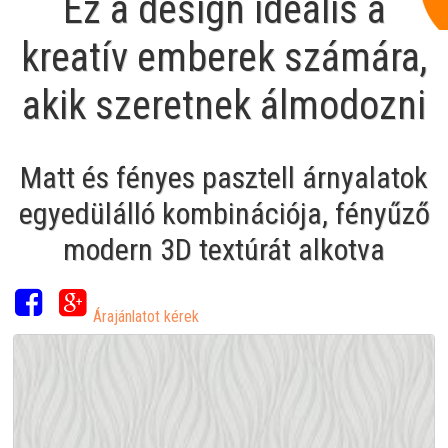
Ez a design ideális a
kreatív emberek számára,
akik szeretnek álmodozni
Matt és fényes pasztell árnyalatok
egyedülálló kombinációja, fényűző
modern 3D textúrát alkotva
Árajánlatot kérek