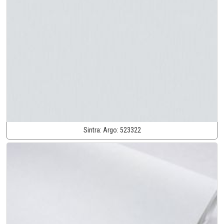
Sintra:
Argo:
523322