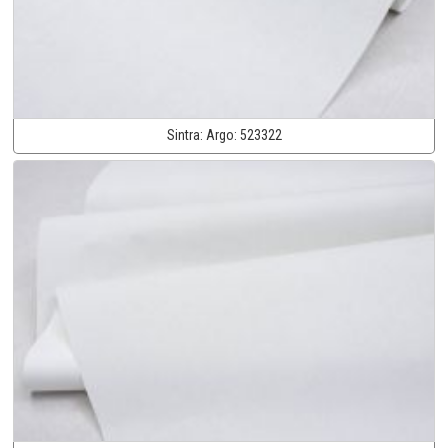
Sintra:
Argo:
523322