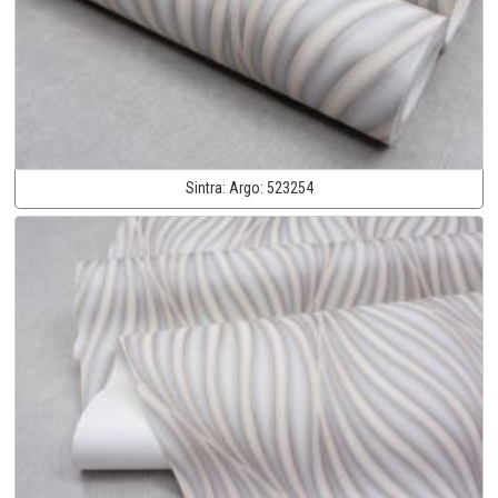
Sintra:
Argo:
523254