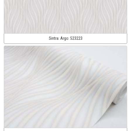
Sintra:
Argo:
523223