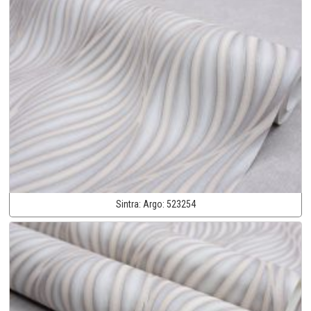
Sintra:
Argo:
523254