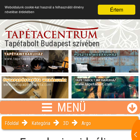
Weboldalunk cookie-kat használ a felhasználói élmény
Értem
növelése érdekében
Tapétabolt Budapest szívében
MENÜ
Főoldal
Kategória
3D
Argo