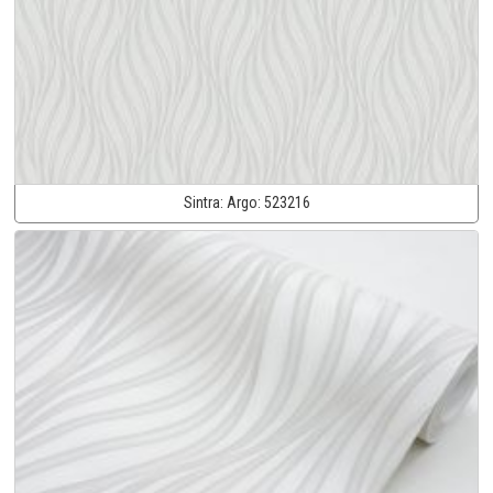
Sintra:
Argo:
523216