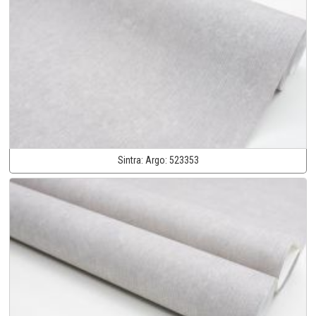
Sintra:
Argo:
523353