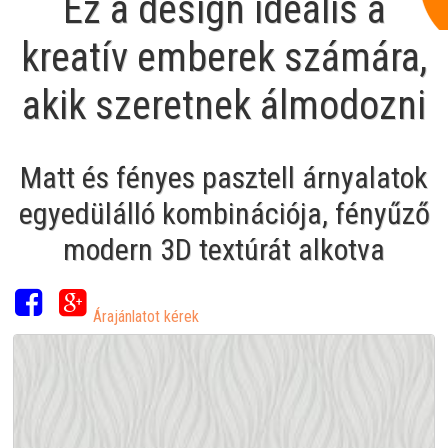
Ez a design ideális a
kreatív emberek számára,
akik szeretnek álmodozni
Matt és fényes pasztell árnyalatok
egyedülálló kombinációja, fényűző
modern 3D textúrát alkotva
Árajánlatot kérek