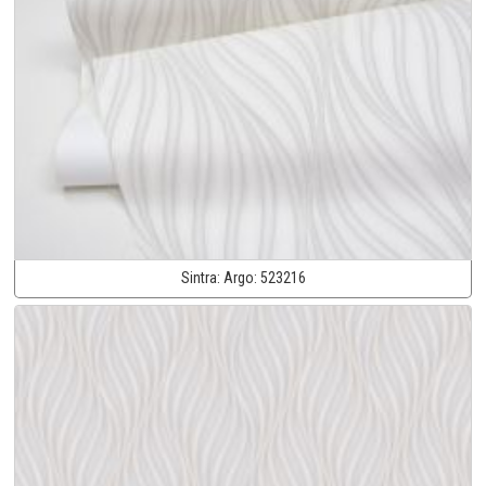
Sintra:
Argo:
523216