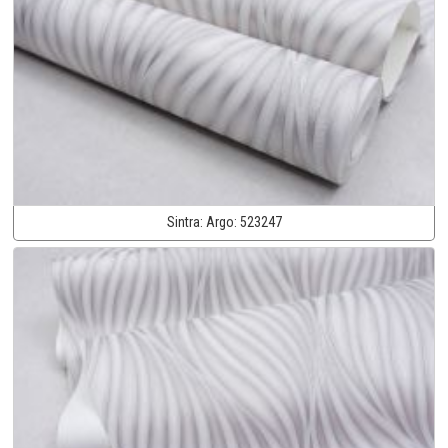
Sintra:
Argo:
523247