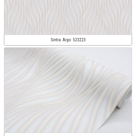
Sintra:
Argo:
523223