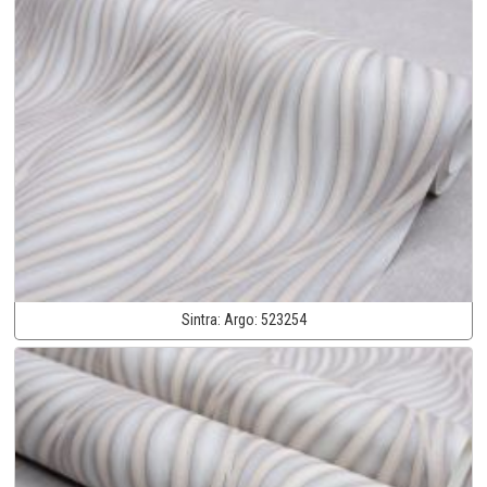
Sintra:
Argo:
523254