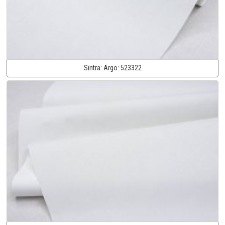
Sintra:
Argo:
523322