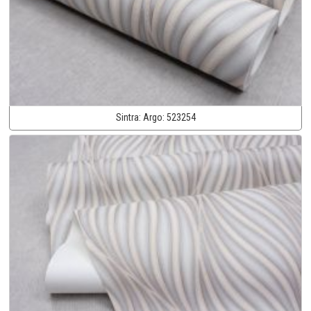
Sintra:
Argo:
523254