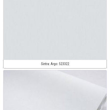
Sintra:
Argo:
523322