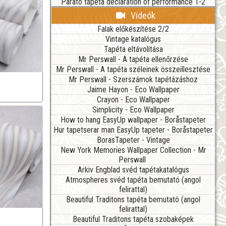
Parato tapéta declaration of performance 1-2
Videók
Falak előkészítése 2/2
Vintage katalógus
Tapéta eltávolítása
Mr Perswall - A tapéta ellenőrzése
Mr Perswall - A tapéta széleinek összeillesztése
Mr Perswall - Szerszámok tapétázáshoz
Jaime Hayon - Eco Wallpaper
Crayon - Eco Wallpaper
Simplicity - Eco Wallpaper
How to hang EasyUp wallpaper - Boråstapeter
Hur tapetserar man EasyUp tapeter - Boråstapeter
BorasTapeter - Vintage
New York Memories Wallpaper Collection - Mr
Perswall
Arkiv Engblad svéd tapétakatalógus
Atmospheres svéd tapéta bemutató (angol
felirattal)
Beautiful Traditons tapéta bemutató (angol
felirattal)
Beautiful Traditons tapéta szobaképek