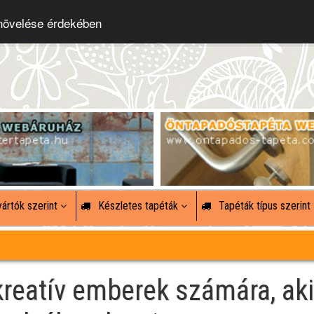
 növelése érdekében
ártók szerint
Készletes tapéták
Tapéták típus szerint
 kreatív emberek számára, ak