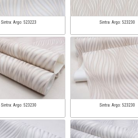
Sintra:
Argo:
523223
Sintra:
Argo:
523230
Sintra:
Argo:
523230
Sintra:
Argo:
523230