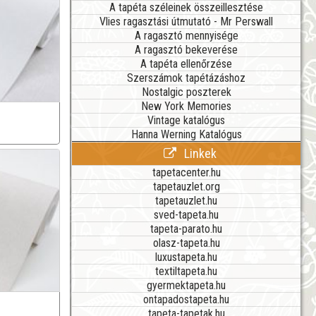
A tapéta széleinek összeillesztése
Vlies ragasztási útmutató - Mr Perswall
A ragasztó mennyisége
A ragasztó bekeverése
A tapéta ellenőrzése
Szerszámok tapétázáshoz
Nostalgic poszterek
New York Memories
Vintage katalógus
Hanna Werning Katalógus
Linkek
tapetacenter.hu
tapetauzlet.org
tapetauzlet.hu
sved-tapeta.hu
tapeta-parato.hu
olasz-tapeta.hu
luxustapeta.hu
textiltapeta.hu
gyermektapeta.hu
ontapadostapeta.hu
tapeta-tapetak.hu