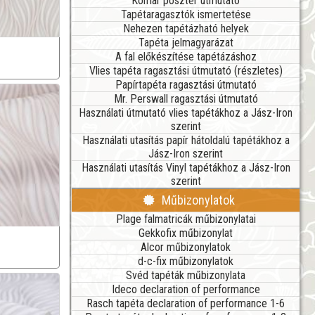
Komar poszter útmutató
Tapétaragasztók ismertetése
Nehezen tapétázható helyek
Tapéta jelmagyarázat
A fal előkészítése tapétázáshoz
Vlies tapéta ragasztási útmutató (részletes)
Papírtapéta ragasztási útmutató
Mr. Perswall ragasztási útmutató
Használati útmutató vlies tapétákhoz a Jász-Iron
szerint
Használati utasítás papír hátoldalú tapétákhoz a
Jász-Iron szerint
Használati utasítás Vinyl tapétákhoz a Jász-Iron
szerint
Műbizonylatok
Plage falmatricák műbizonylatai
Gekkofix műbizonylat
Alcor műbizonylatok
d-c-fix műbizonylatok
Svéd tapéták műbizonylata
Ideco declaration of performance
Rasch tapéta declaration of performance 1-6