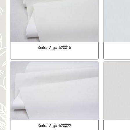
Sintra:
Argo:
523315
Sintra:
Argo:
523322