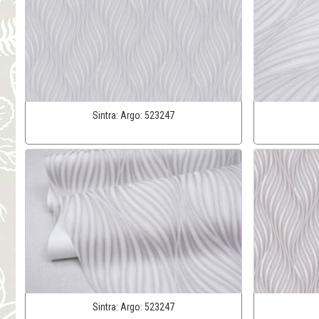
Sintra:
Argo:
523247
Sintra:
Argo:
523247