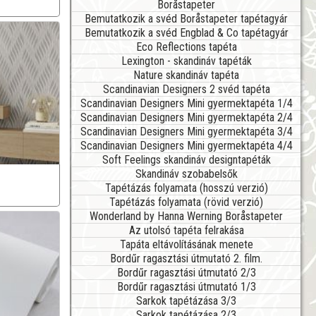
Boråstapeter
Bemutatkozik a svéd Boråstapeter tapétagyár
Bemutatkozik a svéd Engblad & Co tapétagyár
Eco Reflections tapéta
Lexington - skandináv tapéták
Nature skandináv tapéta
Scandinavian Designers 2 svéd tapéta
Scandinavian Designers Mini gyermektapéta 1/4
Scandinavian Designers Mini gyermektapéta 2/4
Scandinavian Designers Mini gyermektapéta 3/4
Scandinavian Designers Mini gyermektapéta 4/4
Soft Feelings skandináv designtapéták
Skandináv szobabelsők
Tapétázás folyamata (hosszú verzió)
Tapétázás folyamata (rövid verzió)
Wonderland by Hanna Werning Boråstapeter
Az utolsó tapéta felrakása
Tapáta eltávolításának menete
Bordűr ragasztási útmutató 2. film.
Bordűr ragasztási útmutató 2/3
Bordűr ragasztási útmutató 1/3
Sarkok tapétázása 3/3
Sarkok tapétázása 2/3