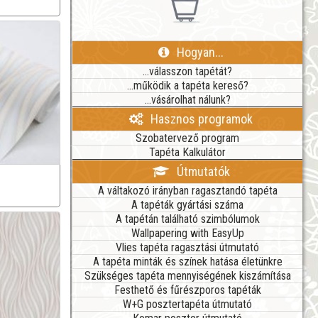
Hogyan...
...válasszon tapétát?
...működik a tapéta kereső?
...vásárolhat nálunk?
Hasznos programok
Szobatervező program
Tapéta Kalkulátor
Útmutatók
A váltakozó irányban ragasztandó tapéta
A tapéták gyártási száma
A tapétán található szimbólumok
Wallpapering with EasyUp
Vlies tapéta ragasztási útmutató
A tapéta minták és színek hatása életünkre
Szükséges tapéta mennyiségének kiszámítása
Festhető és fűrészporos tapéták
W+G posztertapéta útmutató