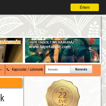
Értem
Kapcsolat / üzleteink
Keresés
ik