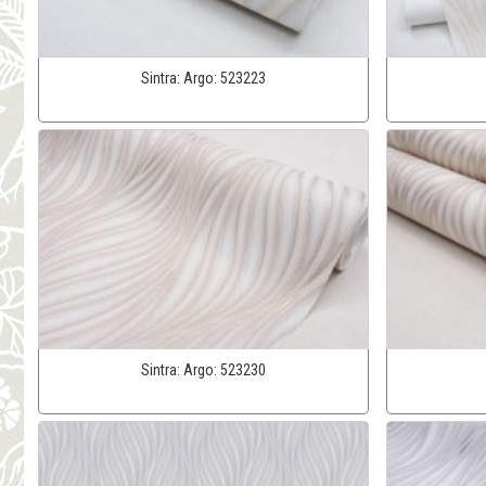
Sintra:
Argo:
523223
Sintra:
Argo:
523230