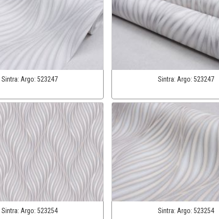
Sintra:
Argo:
523247
Sintra:
Argo:
523247
Sintra:
Argo:
523254
Sintra:
Argo:
523254