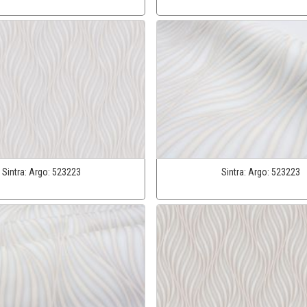
Sintra:
Argo:
523223
Sintra:
Argo:
523223