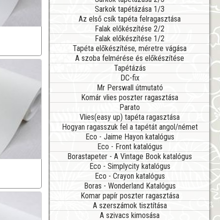
Sarkok tapétázása 1/3
Az első csík tapéta felragasztása
Falak előkészítése 2/2
Falak előkészítése 1/2
Tapéta előkészítése, méretre vágása
A szoba felmérése és előkészítése
Tapétázás
DC-fix
Mr Perswall útmutató
Komár vlies poszter ragasztása
Parato
Vlies(easy up) tapéta ragasztása
Hogyan ragasszuk fel a tapétát angol/német
Eco - Jaime Hayon katalógus
Eco - Front katalógus
Borastapeter - A Vintage Book katalógus
Eco - Simplycity katalógus
Eco - Crayon katalógus
Boras - Wonderland Katalógus
Komar papír poszter ragasztása
A szerszámok tisztítása
A szivacs kimosása