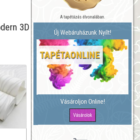
A tapétázás élvonalában.
odern 3D
Új Webáruházunk Nyílt!
TAPÉTAONLINE
Vásároljon Online!