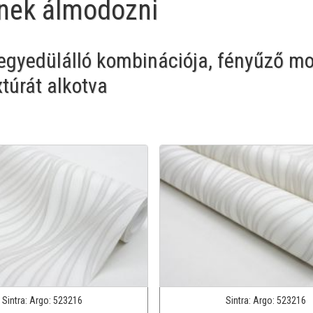
nek álmodozni
 egyedülálló kombinációja, fényűző m
xtúrát alkotva
Sintra:
Argo:
523216
Sintra:
Argo:
523216