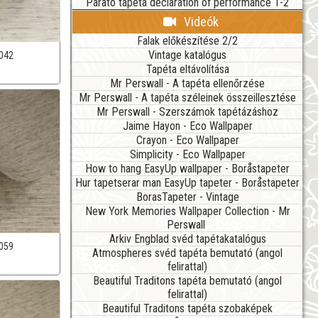
Parato tapéta declaration of performance 1-2
Videók
Falak előkészítése 2/2
Vintage katalógus
042
Tapéta eltávolítása
Mr Perswall - A tapéta ellenőrzése
Mr Perswall - A tapéta széleinek összeillesztése
Mr Perswall - Szerszámok tapétázáshoz
Jaime Hayon - Eco Wallpaper
Crayon - Eco Wallpaper
Simplicity - Eco Wallpaper
How to hang EasyUp wallpaper - Boråstapeter
Hur tapetserar man EasyUp tapeter - Boråstapeter
BorasTapeter - Vintage
New York Memories Wallpaper Collection - Mr
Perswall
Arkiv Engblad svéd tapétakatalógus
059
Atmospheres svéd tapéta bemutató (angol
felirattal)
Beautiful Traditons tapéta bemutató (angol
felirattal)
Beautiful Traditons tapéta szobaképek