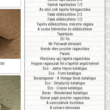
Sarkok tapétázása 1/3
Az első csík tapéta felragasztása
Falak előkészítése 2/2
Falak előkészítése 1/2
Tapéta előkészítése, méretre vágása
A szoba felmérése és előkészítése
Tapétázás
DC-fix
Mr Perswall útmutató
Komár vlies poszter ragasztása
Parato
Vlies(easy up) tapéta ragasztása
Hogyan ragasszuk fel a tapétát angol/német
080
Eco - Jaime Hayon katalógus
Eco - Front katalógus
Borastapeter - A Vintage Book katalógus
Eco - Simplycity katalógus
Eco - Crayon katalógus
Boras - Wonderland Katalógus
Komar papír poszter ragasztása
A szerszámok tisztítása
A szivacs kimosása