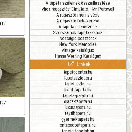
A tapéta széleinek összeillesztése
Vlies ragasztási útmutató - Mr Perswall
A ragasztó mennyisége
A ragasztó bekeverése
110
A tapéta ellenőrzése
Szerszámok tapétázáshoz
Nostalgic poszterek
New York Memories
Vintage katalógus
Hanna Werning Katalógus
Linkek
tapetacenter.hu
tapetauzlet.org
tapetauzlet.hu
sved-tapeta.hu
tapeta-parato.hu
olasz-tapeta.hu
127
luxustapeta.hu
textiltapeta.hu
gyermektapeta.hu
ontapadostapeta.hu
tapeta-tapetak.hu