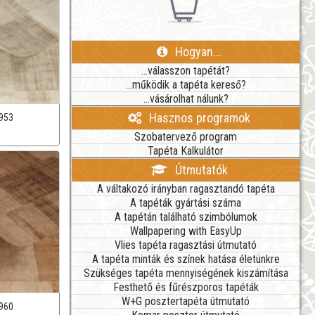
Hogyan...
...válasszon tapétát?
...működik a tapéta kereső?
...vásárolhat nálunk?
Hasznos programok
953
Szobatervező program
Tapéta Kalkulátor
Útmutatók
A váltakozó irányban ragasztandó tapéta
A tapéták gyártási száma
A tapétán található szimbólumok
Wallpapering with EasyUp
Vlies tapéta ragasztási útmutató
A tapéta minták és színek hatása életünkre
Szükséges tapéta mennyiségének kiszámítása
Festhető és fűrészporos tapéták
W+G posztertapéta útmutató
960