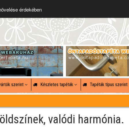
 növelése érdekében
ártók szerint
Készletes tapéták
Tapéták típus szerint
öldszínek, valódi harmónia.