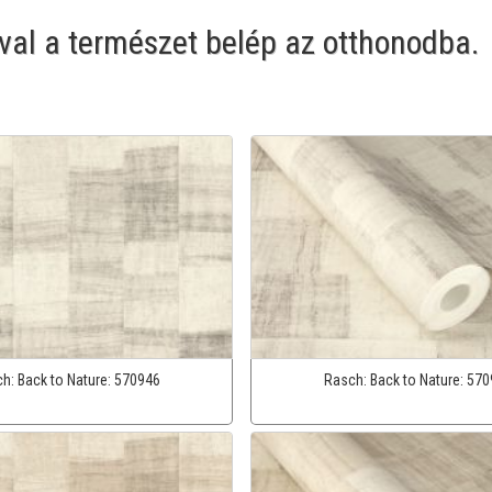
óval a természet belép az otthonodba.
ch:
Back to Nature:
570946
Rasch:
Back to Nature:
570