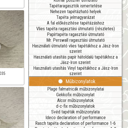
Komar poszter útmutató
Tapétaragasztók ismertetése
Nehezen tapétázható helyek
Tapéta jelmagyarázat
A fal előkészítése tapétázáshoz
Vlies tapéta ragasztási útmutató (részletes)
Papírtapéta ragasztási útmutató
Mr. Perswall ragasztási útmutató
Használati útmutató vlies tapétákhoz a Jász-Iron
szerint
Használati utasítás papír hátoldalú tapétákhoz a
Jász-Iron szerint
Használati utasítás Vinyl tapétákhoz a Jász-Iron
szerint
035
Műbizonylatok
Plage falmatricák műbizonylatai
Gekkofix műbizonylat
Alcor műbizonylatok
d-c-fix műbizonylatok
Svéd tapéták műbizonylata
Ideco declaration of performance
Rasch tapéta declaration of performance 1-6