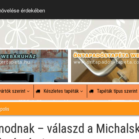
 növelése érdekében
ártók szerint
Készletes tapéták
Tapéták típus szerint
polis
onodnak – válaszd a Michals