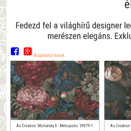
é
Fedezd fel a világhírű designer l
merészen elegáns. Exklu
Árajánlatot kérek
As Creation:
Michalsky 6 - Metropolis:
39979-1
As Creation