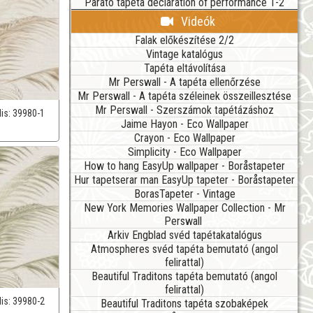
Parato tapéta declaration of performance 1-2
Videók
Falak előkészítése 2/2
Vintage katalógus
Tapéta eltávolítása
Mr Perswall - A tapéta ellenőrzése
Mr Perswall - A tapéta széleinek összeillesztése
Mr Perswall - Szerszámok tapétázáshoz
lis:
39980-1
Jaime Hayon - Eco Wallpaper
Crayon - Eco Wallpaper
Simplicity - Eco Wallpaper
How to hang EasyUp wallpaper - Boråstapeter
Hur tapetserar man EasyUp tapeter - Boråstapeter
BorasTapeter - Vintage
New York Memories Wallpaper Collection - Mr
Perswall
Arkiv Engblad svéd tapétakatalógus
Atmospheres svéd tapéta bemutató (angol
felirattal)
Beautiful Traditons tapéta bemutató (angol
felirattal)
lis:
39980-2
Beautiful Traditons tapéta szobaképek