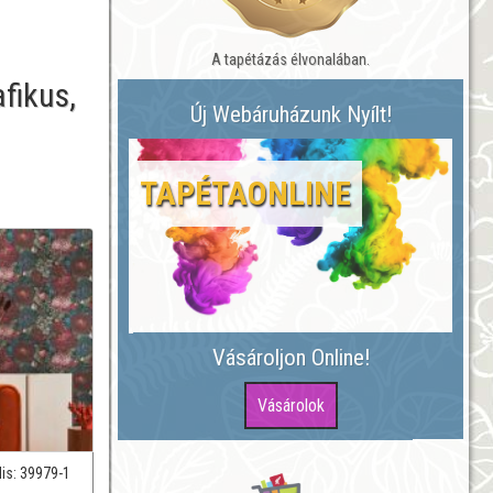
A tapétázás élvonalában.
fikus,
Új Webáruházunk Nyílt!
TAPÉTAONLINE
Vásároljon Online!
lis:
39979-1