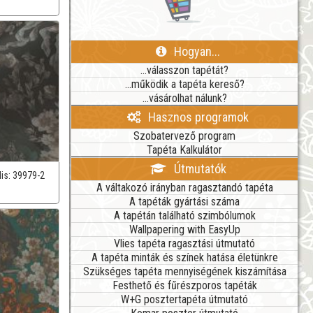
Hogyan...
...válasszon tapétát?
...működik a tapéta kereső?
...vásárolhat nálunk?
Hasznos programok
Szobatervező program
Tapéta Kalkulátor
Útmutatók
lis:
39979-2
A váltakozó irányban ragasztandó tapéta
A tapéták gyártási száma
A tapétán található szimbólumok
Wallpapering with EasyUp
Vlies tapéta ragasztási útmutató
A tapéta minták és színek hatása életünkre
Szükséges tapéta mennyiségének kiszámítása
Festhető és fűrészporos tapéták
W+G posztertapéta útmutató