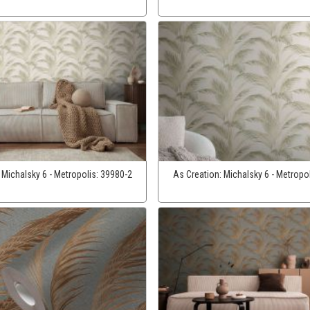
:
Michalsky 6 - Metropolis:
39980-2
As Creation:
Michalsky 6 - Metropo