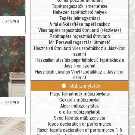
Komar poszter útmutató
Tapétaragasztók ismertetése
Nehezen tapétázható helyek
Tapéta jelmagyarázat
lis:
39979-3
A fal előkészítése tapétázáshoz
Vlies tapéta ragasztási útmutató (részletes)
Papírtapéta ragasztási útmutató
Mr. Perswall ragasztási útmutató
Használati útmutató vlies tapétákhoz a Jász-Iron
szerint
Használati utasítás papír hátoldalú tapétákhoz a
Jász-Iron szerint
Használati utasítás Vinyl tapétákhoz a Jász-Iron
szerint
Műbizonylatok
Plage falmatricák műbizonylatai
Gekkofix műbizonylat
lis:
39979-3
Alcor műbizonylatok
d-c-fix műbizonylatok
Svéd tapéták műbizonylata
Ideco declaration of performance
Rasch tapéta declaration of performance 1-6