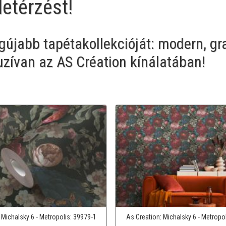
letérzést!
egújabb tapétakollekcióját: modern, gra
zívan az AS Création kínálatában!
:
Michalsky 6 - Metropolis:
39979-1
As Creation:
Michalsky 6 - Metropo