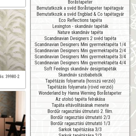
Boråstapeter
Bemutatkozik a svéd Boråstapeter tapétagyár
Bemutatkozik a svéd Engblad & Co tapétagyár
Eco Reflections tapéta
Lexington - skandináv tapéták
Nature skandináv tapéta
Scandinavian Designers 2 svéd tapéta
Scandinavian Designers Mini gyermektapéta 1/4
Scandinavian Designers Mini gyermektapéta 2/4
Scandinavian Designers Mini gyermektapéta 3/4
Scandinavian Designers Mini gyermektapéta 4/4
Soft Feelings skandináv designtapéták
Skandináv szobabelsők
lis:
39980-2
Tapétázás folyamata (hosszú verzió)
Tapétázás folyamata (rövid verzió)
Wonderland by Hanna Werning Boråstapeter
Az utolsó tapéta felrakása
Tapáta eltávolításának menete
Bordűr ragasztási útmutató 2. film.
Bordűr ragasztási útmutató 2/3
Bordűr ragasztási útmutató 1/3
Sarkok tapétázása 3/3
Sarkok tapétázása 2/3