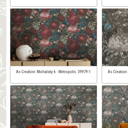
As Creation:
Michalsky 6 - Metropolis:
39979-1
As Creation