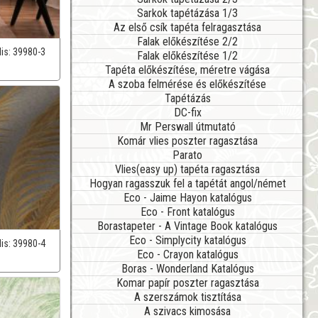
Sarkok tapétázása 1/3
Az első csík tapéta felragasztása
Falak előkészítése 2/2
lis:
39980-3
Falak előkészítése 1/2
Tapéta előkészítése, méretre vágása
A szoba felmérése és előkészítése
Tapétázás
DC-fix
Mr Perswall útmutató
Komár vlies poszter ragasztása
Parato
Vlies(easy up) tapéta ragasztása
Hogyan ragasszuk fel a tapétát angol/német
Eco - Jaime Hayon katalógus
Eco - Front katalógus
Borastapeter - A Vintage Book katalógus
Eco - Simplycity katalógus
lis:
39980-4
Eco - Crayon katalógus
Boras - Wonderland Katalógus
Komar papír poszter ragasztása
A szerszámok tisztítása
A szivacs kimosása