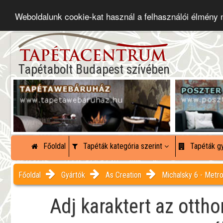
Weboldalunk cookie-kat használ a felhasználói élmény
Tapétabolt Budapest szívében
Főoldal
Tapéták kategória szerint
Tapéták gy
Főoldal
Gyártók
As Creation
Michalsky 6 - Metro
Adj karaktert az otth