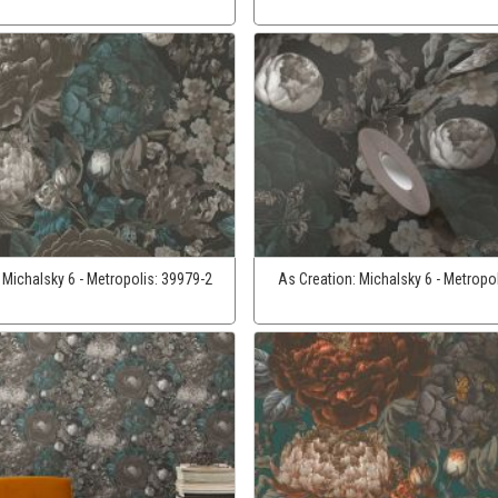
:
Michalsky 6 - Metropolis:
39979-2
As Creation:
Michalsky 6 - Metropo