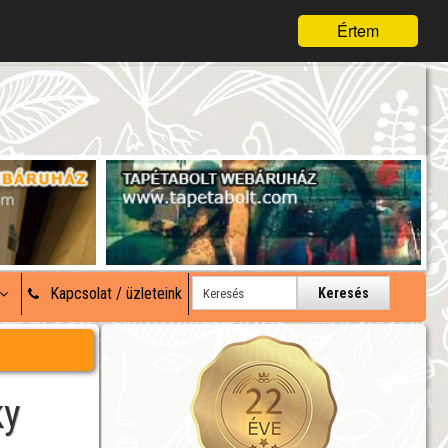
Értem
Kapcsolat / üzleteink
Keresés
ky