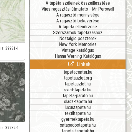
A tapéta széleinek összeillesztése
Vlies ragasztási útmutató - Mr Perswall
A ragasztó mennyisége
A ragasztó bekeverése
A tapéta ellenőrzése
Szerszámok tapétázáshoz
Nostalgic poszterek
New York Memories
lis:
39981-1
Vintage katalógus
Hanna Werning Katalógus
Linkek
tapetacenter.hu
tapetauzlet.org
tapetauzlet.hu
sved-tapeta.hu
tapeta-parato.hu
olasz-tapeta.hu
luxustapeta.hu
textiltapeta.hu
gyermektapeta.hu
ontapadostapeta.hu
lis:
39982-1
tapeta-tapetak.hu