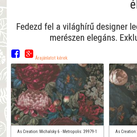
é
Fedezd fel a világhírű designer l
merészen elegáns. Exklu
Árajánlatot kérek
As Creation:
Michalsky 6 - Metropolis:
39979-1
As Creation