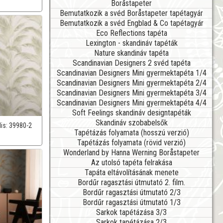
Boråstapeter
Bemutatkozik a svéd Boråstapeter tapétagyár
Bemutatkozik a svéd Engblad & Co tapétagyár
Eco Reflections tapéta
Lexington - skandináv tapéták
Nature skandináv tapéta
Scandinavian Designers 2 svéd tapéta
Scandinavian Designers Mini gyermektapéta 1/4
Scandinavian Designers Mini gyermektapéta 2/4
Scandinavian Designers Mini gyermektapéta 3/4
Scandinavian Designers Mini gyermektapéta 4/4
Soft Feelings skandináv designtapéták
Skandináv szobabelsők
lis:
39980-2
Tapétázás folyamata (hosszú verzió)
Tapétázás folyamata (rövid verzió)
Wonderland by Hanna Werning Boråstapeter
Az utolsó tapéta felrakása
Tapáta eltávolításának menete
Bordűr ragasztási útmutató 2. film.
Bordűr ragasztási útmutató 2/3
Bordűr ragasztási útmutató 1/3
Sarkok tapétázása 3/3
Sarkok tapétázása 2/3