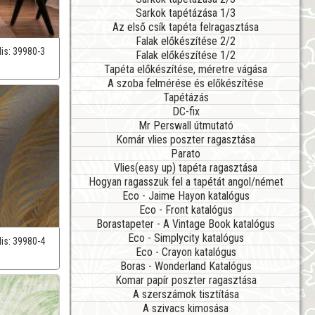
Sarkok tapétázása 1/3
Az első csík tapéta felragasztása
Falak előkészítése 2/2
lis:
39980-3
Falak előkészítése 1/2
Tapéta előkészítése, méretre vágása
A szoba felmérése és előkészítése
Tapétázás
DC-fix
Mr Perswall útmutató
Komár vlies poszter ragasztása
Parato
Vlies(easy up) tapéta ragasztása
Hogyan ragasszuk fel a tapétát angol/német
Eco - Jaime Hayon katalógus
Eco - Front katalógus
Borastapeter - A Vintage Book katalógus
Eco - Simplycity katalógus
lis:
39980-4
Eco - Crayon katalógus
Boras - Wonderland Katalógus
Komar papír poszter ragasztása
A szerszámok tisztítása
A szivacs kimosása