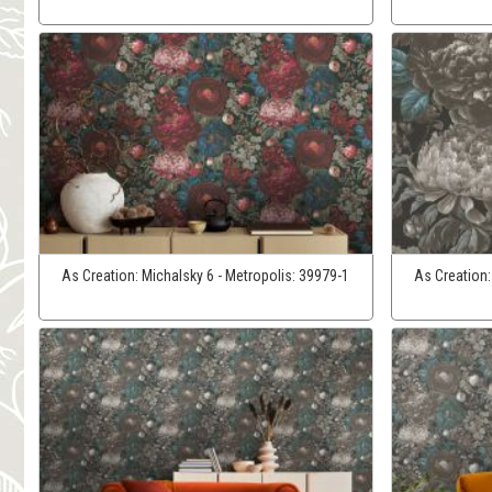
As Creation:
Michalsky 6 - Metropolis:
39979-1
As Creation