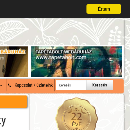
Értem
Kapcsolat / üzleteink
Keresés
ky