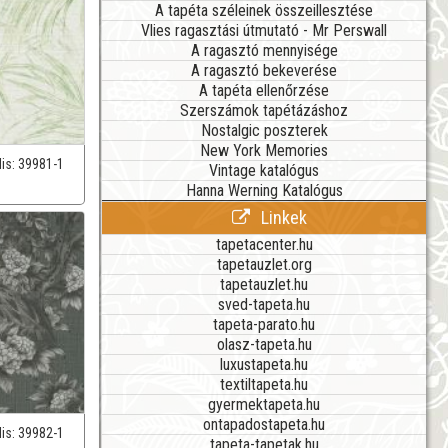
A tapéta széleinek összeillesztése
Vlies ragasztási útmutató - Mr Perswall
A ragasztó mennyisége
A ragasztó bekeverése
A tapéta ellenőrzése
Szerszámok tapétázáshoz
Nostalgic poszterek
New York Memories
lis:
39981-1
Vintage katalógus
Hanna Werning Katalógus
Linkek
tapetacenter.hu
tapetauzlet.org
tapetauzlet.hu
sved-tapeta.hu
tapeta-parato.hu
olasz-tapeta.hu
luxustapeta.hu
textiltapeta.hu
gyermektapeta.hu
ontapadostapeta.hu
lis:
39982-1
tapeta-tapetak.hu