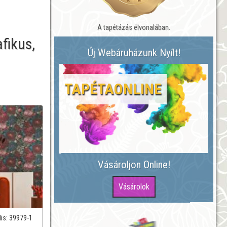
A tapétázás élvonalában.
fikus,
Új Webáruházunk Nyílt!
TAPÉTAONLINE
Vásároljon Online!
lis:
39979-1