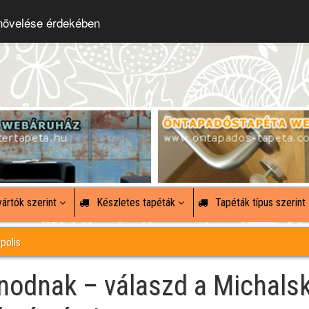
 növelése érdekében
ártók szerint
Készletes tapéták
Tapéták típus szerint
polis
onodnak – válaszd a Michals