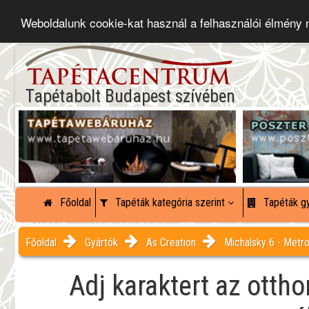
Weboldalunk cookie-kat használ a felhasználói élmény
Tapétabolt Budapest szívében
Főoldal
Tapéták kategória szerint
Tapéták gy
Főoldal
Gyártók
As Creation
Michalsky 6 - Metro
Adj karaktert az otth