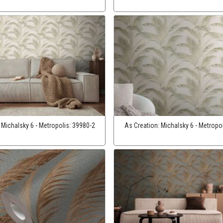
:
Michalsky 6 - Metropolis:
39980-2
As Creation:
Michalsky 6 - Metropo