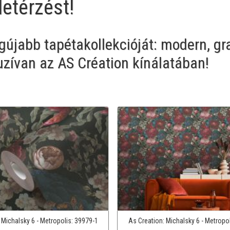
letérzést!
egújabb tapétakollekcióját: modern, gra
zívan az AS Création kínálatában!
:
Michalsky 6 - Metropolis:
39979-1
As Creation:
Michalsky 6 - Metropo