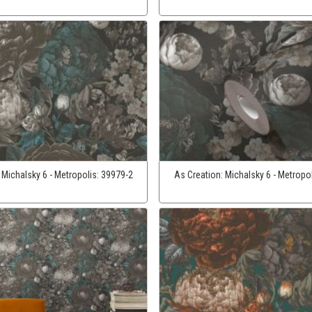
:
Michalsky 6 - Metropolis:
39979-2
As Creation:
Michalsky 6 - Metropo