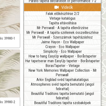
Parato tapéta declaration of performance 1-2
Videók
Falak előkészítése 2/2
Vintage katalógus
Tapéta eltávolítása
Mr Perswall - A tapéta ellenőrzése
Mr Perswall - A tapéta széleinek összeillesztése
Mr Perswall - Szerszámok tapétázáshoz
lis:
39980-1
Jaime Hayon - Eco Wallpaper
Crayon - Eco Wallpaper
Simplicity - Eco Wallpaper
How to hang EasyUp wallpaper - Boråstapeter
Hur tapetserar man EasyUp tapeter - Boråstapeter
BorasTapeter - Vintage
New York Memories Wallpaper Collection - Mr
Perswall
Arkiv Engblad svéd tapétakatalógus
Atmospheres svéd tapéta bemutató (angol
felirattal)
Beautiful Traditons tapéta bemutató (angol
felirattal)
lis:
39980-2
Beautiful Traditons tapéta szobaképek