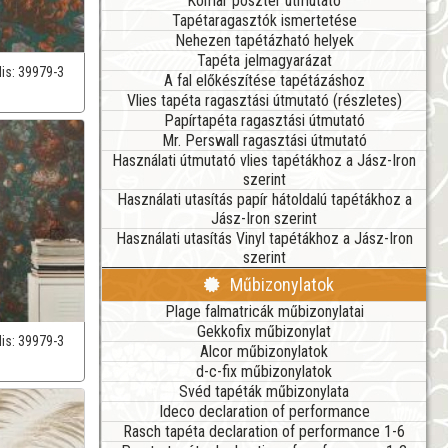
Komar poszter útmutató
Tapétaragasztók ismertetése
Nehezen tapétázható helyek
Tapéta jelmagyarázat
lis:
39979-3
A fal előkészítése tapétázáshoz
Vlies tapéta ragasztási útmutató (részletes)
Papírtapéta ragasztási útmutató
Mr. Perswall ragasztási útmutató
Használati útmutató vlies tapétákhoz a Jász-Iron
szerint
Használati utasítás papír hátoldalú tapétákhoz a
Jász-Iron szerint
Használati utasítás Vinyl tapétákhoz a Jász-Iron
szerint
Műbizonylatok
Plage falmatricák műbizonylatai
Gekkofix műbizonylat
lis:
39979-3
Alcor műbizonylatok
d-c-fix műbizonylatok
Svéd tapéták műbizonylata
Ideco declaration of performance
Rasch tapéta declaration of performance 1-6