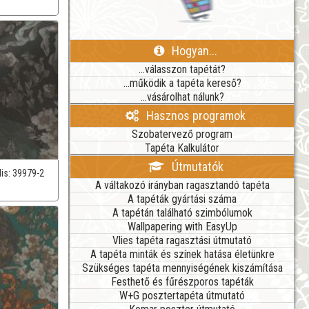
Hogyan...
...válasszon tapétát?
...működik a tapéta kereső?
...vásárolhat nálunk?
Hasznos programok
Szobatervező program
Tapéta Kalkulátor
Útmutatók
lis:
39979-2
A váltakozó irányban ragasztandó tapéta
A tapéták gyártási száma
A tapétán található szimbólumok
Wallpapering with EasyUp
Vlies tapéta ragasztási útmutató
A tapéta minták és színek hatása életünkre
Szükséges tapéta mennyiségének kiszámítása
Festhető és fűrészporos tapéták
W+G posztertapéta útmutató